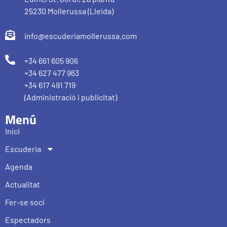
25230 Mollerussa (Lleida)
info@escuderiamollerussa.com
+34 661 605 906
+34 627 477 963
+34 617 491 719
(Administració i publicitat)
Menú
Inici
Escuderia
Agenda
Actualitat
Fer-se soci
Espectadors