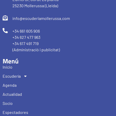
25230 Mollerussa (Lleida)
info@escuderiamollerussa.com
+34 661 605 906
+34 627 477 963
+34 617 491 719
(Administració i publicitat)
Menú
Inicio
Escudería
Agenda
Actualidad
Socio
Espectadores