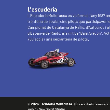
L'escuderia
L’Escuderia Mollerussa es va formar l’any 1987 a
trentena de socis i cinc pilots que participaven 
Campionat de Catalunya de Ral·lis, d’Autocròs i 
d’Espanya de Raids, a la mítica “Baja Aragón”. Ac
750 socis i una seixantena de pilots.
© 2026 Escuderia Mollerussa
. Tots els drets reservats
Web by
New Spirit Studio