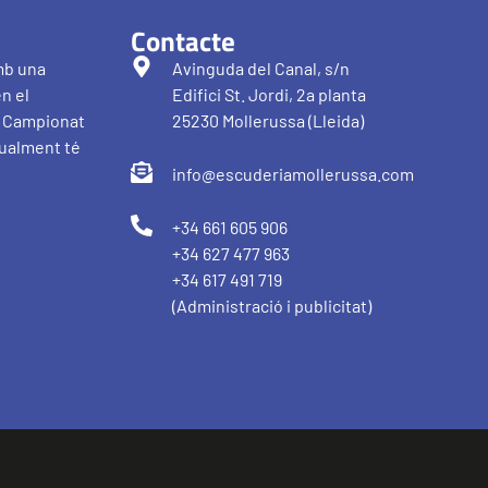
Contacte
mb una
Avinguda del Canal, s/n
en el
Edifici St. Jordi, 2a planta
al Campionat
25230 Mollerussa (Lleida)
tualment té
info@escuderiamollerussa.com
+34 661 605 906
+34 627 477 963
+34 617 491 719
(Administració i publicitat)