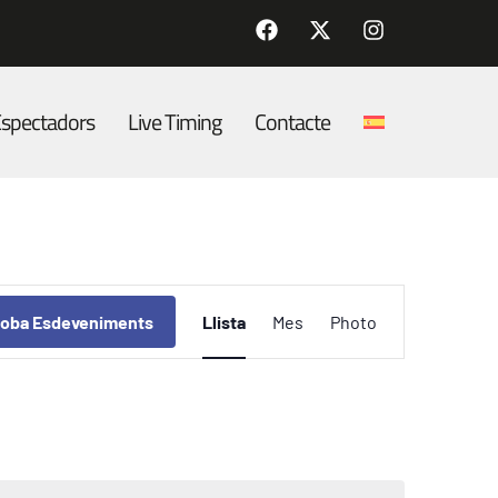
spectadors
Live Timing
Contacte
Navegació
roba Esdeveniments
Llista
Mes
Photo
de
visualitzacions
Esdeveniment