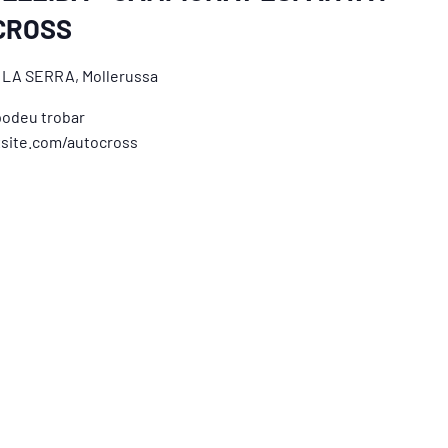
CROSS
 LA SERRA, Mollerussa
 podeu trobar
xsite.com/autocross