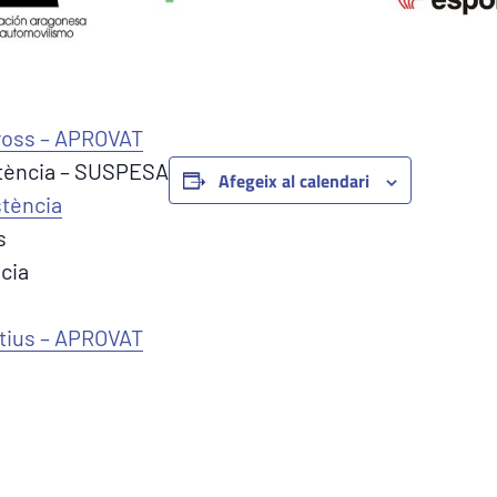
ross – APROVAT
stència – SUSPESA
Afegeix al calendari
tència
s
ncia
itius – APROVAT