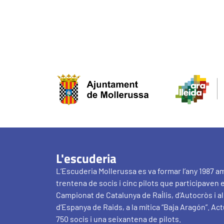
L'escuderia
L’Escuderia Mollerussa es va formar l’any 1987 a
trentena de socis i cinc pilots que participaven 
Campionat de Catalunya de Ral·lis, d’Autocròs i 
d’Espanya de Raids, a la mítica “Baja Aragón”. Ac
750 socis i una seixantena de pilots.