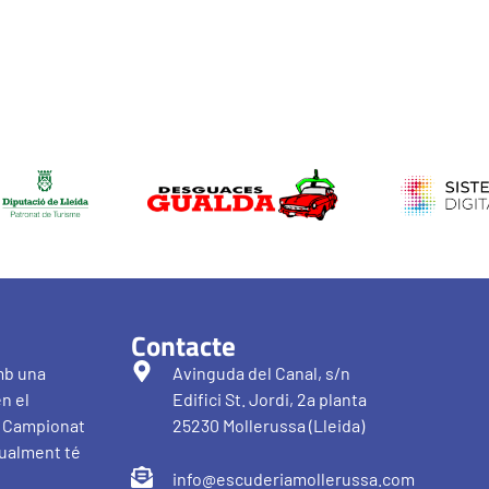
Contacte
mb una
Avinguda del Canal, s/n
en el
Edifici St. Jordi, 2a planta
al Campionat
25230 Mollerussa (Lleida)
tualment té
info@escuderiamollerussa.com