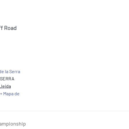
ff Road
de la Serra
 SERRA
Lleida
+ Mapa de
ampionship