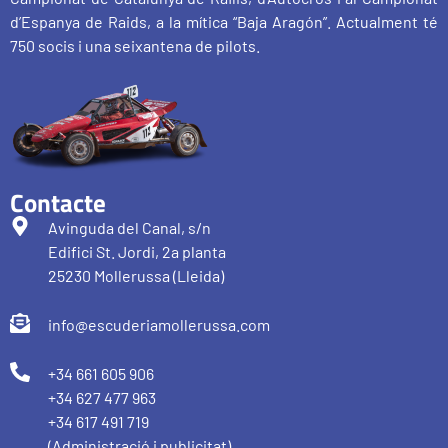
d’Espanya de Raids, a la mítica “Baja Aragón”. Actualment té
750 socis i una seixantena de pilots.
Contacte
Avinguda del Canal, s/n
Edifici St. Jordi, 2a planta
25230 Mollerussa (Lleida)
info@escuderiamollerussa.com
+34 661 605 906
+34 627 477 963
+34 617 491 719
(Administració i publicitat)