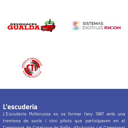
L'escuderia
L’Escuderia Mollerussa es va formar l’any 1987 amb una
trentena de socis i cinc pilots que participaven en el
Campionat de Catalunya de Ral·lis, d’Autocròs i al Campionat