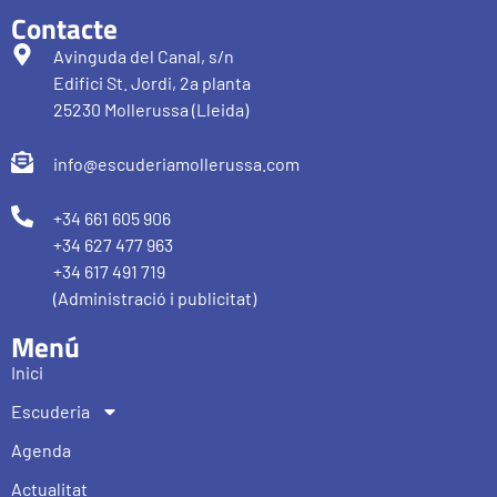
Contacte
Avinguda del Canal, s/n
Edifici St. Jordi, 2a planta
25230 Mollerussa (Lleida)
info@escuderiamollerussa.com
+34 661 605 906
+34 627 477 963
+34 617 491 719
(Administració i publicitat)
Menú
Inici
Escuderia
Agenda
Actualitat