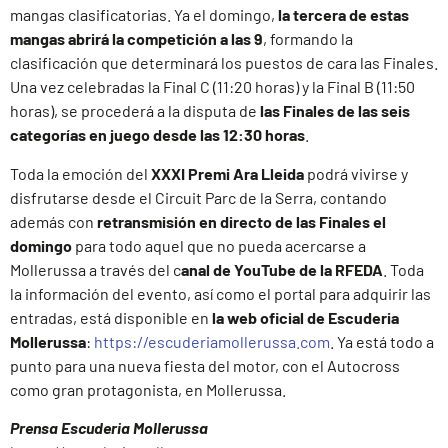
mangas clasificatorias. Ya el domingo,
la tercera de estas
mangas abrirá la competición a las 9
, formando la
clasificación que determinará los puestos de cara las Finales.
Una vez celebradas la Final C (11:20 horas) y la Final B (11:50
horas), se procederá a la disputa de
las Finales de las seis
categorías en juego desde las 12:30 horas
.
Toda la emoción del
XXXI Premi Ara Lleida
podrá vivirse y
disfrutarse desde el Circuit Parc de la Serra, contando
además con
retransmisión en directo de las Finales el
domingo
para todo aquel que no pueda acercarse a
Mollerussa a través del c
anal de YouTube de la RFEDA
. Toda
la información del evento, así como el portal para adquirir las
entradas, está disponible en
la web oficial de Escuderia
Mollerussa
:
https://escuderiamollerussa.com
. Ya está todo a
punto para una nueva fiesta del motor, con el Autocross
como gran protagonista, en Mollerussa.
Prensa Escuderia Mollerussa