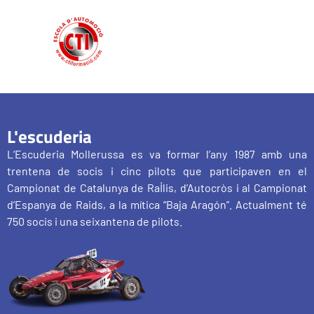
L'escuderia
L’Escuderia Mollerussa es va formar l’any 1987 amb una
trentena de socis i cinc pilots que participaven en el
Campionat de Catalunya de Ral·lis, d’Autocròs i al Campionat
d’Espanya de Raids, a la mítica “Baja Aragón”. Actualment té
750 socis i una seixantena de pilots.