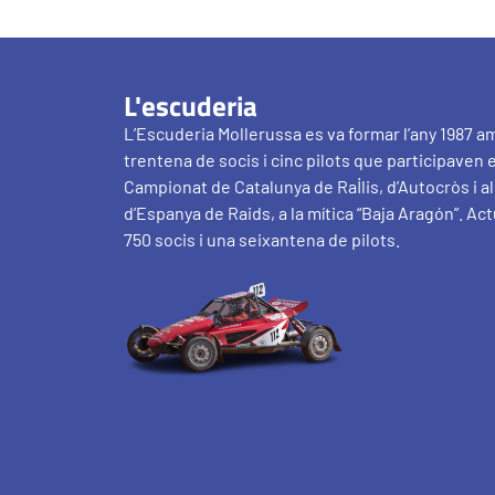
L'escuderia
L’Escuderia Mollerussa es va formar l’any 1987 a
trentena de socis i cinc pilots que participaven 
Campionat de Catalunya de Ral·lis, d’Autocròs i 
d’Espanya de Raids, a la mítica “Baja Aragón”. Ac
750 socis i una seixantena de pilots.