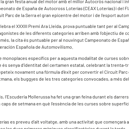
a gran festa anual del motor amb el millor Autocròs nacional i 
Campeonato de España de Autocross Loterías (CEAX Loterías) i de
t Parc de la Serra el gran epicentre del motor i de l’esport automo
ebra el XXXIII Premi Ara Lleida, prova puntuable tant per al Cam
agonistes de les diferents categories arriben amb l’objectiu de co
 més, la cita és puntuable per al nouvingut Campeonato de Esp
deración Española de Automovilismo.
e monoplaces específics per a aquesta modalitat de curses sobre 
 és senya d’identitat del certamen estatal, celebrant la trenta-t
 repeteix novament una fórmula d’èxit per convertir el Circuit Par
tmana, els buggyes de les tres categories convocades, a més dels 
, l’Escuderia Mollerussa ha fet una gran feina durant els darrers 
 caps de setmana en què l’essència de les curses sobre superfície
rías es preveu d’alt voltatge, amb una activitat que començarà a
loc les dues primeres mànigues classificatòries durant la tarda. 