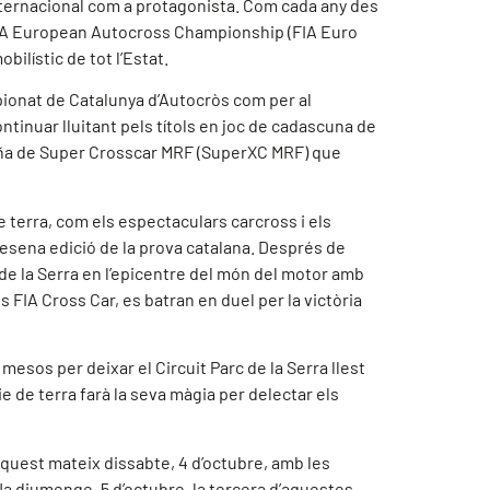
internacional com a protagonista. Com cada any des
l FIA European Autocross Championship (FIA Euro
bilístic de tot l’Estat.
pionat de Catalunya d’Autocròs com per al
ntinuar lluitant pels títols en joc de cadascuna de
aña de Super Crosscar MRF (SuperXC MRF) que
terra, com els espectaculars carcross i els
resena edició de la prova catalana. Després de
c de la Serra en l’epicentre del món del motor amb
FIA Cross Car, es batran en duel per la victòria
mesos per deixar el Circuit Parc de la Serra llest
 de terra farà la seva màgia per delectar els
quest mateix dissabte, 4 d’octubre, amb les
Ja diumenge, 5 d’octubre, la tercera d’aquestes