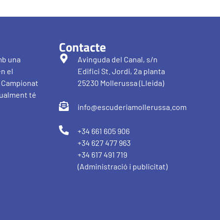
Contacte
mb una
Avinguda del Canal, s/n
en el
Edifici St. Jordi, 2a planta
al Campionat
25230 Mollerussa (Lleida)
tualment té
info@escuderiamollerussa.com
+34 661 605 906
+34 627 477 963
+34 617 491 719
(Administració i publicitat)