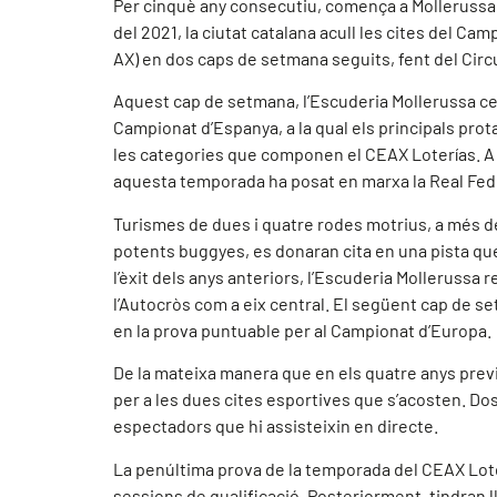
Per cinquè any consecutiu, comença a Mollerussa l
del 2021, la ciutat catalana acull les cites del 
AX) en dos caps de setmana seguits, fent del Circui
Aquest cap de setmana, l’Escuderia Mollerussa cel
Campionat d’Espanya, a la qual els principals prot
les categories que componen el CEAX Loterías. A
aquesta temporada ha posat en marxa la Real Fe
Turismes de dues i quatre rodes motrius, a més d
potents buggyes, es donaran cita en una pista que
l’èxit dels anys anteriors, l’Escuderia Mollerussa
l’Autocròs com a eix central. El següent cap de se
en la prova puntuable per al Campionat d’Europa.
De la mateixa manera que en els quatre anys previs
per a les dues cites esportives que s’acosten. Dos
espectadors que hi assisteixin en directe.
La penúltima prova de la temporada del CEAX Lote
sessions de qualificació. Posteriorment, tindran l