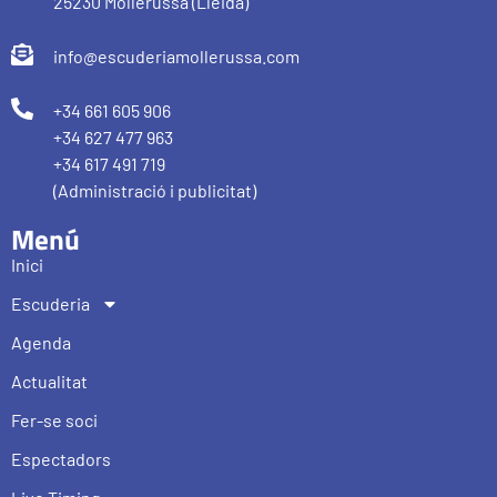
25230 Mollerussa (Lleida)
info@escuderiamollerussa.com
+34 661 605 906
+34 627 477 963
+34 617 491 719
(Administració i publicitat)
Menú
Inici
Escuderia
Agenda
Actualitat
Fer-se soci
Espectadors