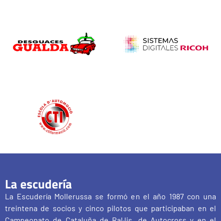
La escudería
La Escudería Mollerussa se formó en el año 1987 con una
treintena de socios y cinco pilotos que participaban en el
Campeonato de Cataluña de Ral·lis, de Autocross y en el