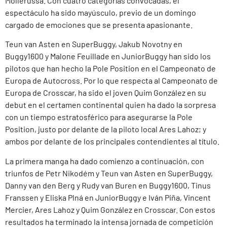
Mollerussa. Con cuatro categorías convocadas, el
espectáculo ha sido mayúsculo, previo de un domingo
cargado de emociones que se presenta apasionante.
Teun van Asten en SuperBuggy, Jakub Novotny en
Buggy1600 y Malone Feuillade en JuniorBuggy han sido los
pilotos que han hecho la Pole Position en el Campeonato de
Europa de Autocross. Por lo que respecta al Campeonato de
Europa de Crosscar, ha sido el joven Quim González en su
debut en el certamen continental quien ha dado la sorpresa
con un tiempo estratosférico para asegurarse la Pole
Position, justo por delante de la piloto local Ares Lahoz; y
ambos por delante de los principales contendientes al título.
La primera manga ha dado comienzo a continuación, con
triunfos de Petr Nikodém y Teun van Asten en SuperBuggy,
Danny van den Berg y Rudy van Buren en Buggy1600, Tinus
Franssen y Eliska Plná en JuniorBuggy e Iván Piña, Vincent
Mercier, Ares Lahoz y Quim González en Crosscar. Con estos
resultados ha terminado la intensa jornada de competición