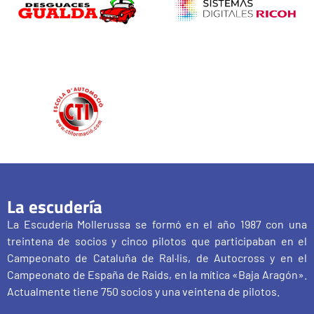
La escudería
La Escudería Mollerussa se formó en el año 1987 con una
treintena de socios y cinco pilotos que participaban en el
Campeonato de Cataluña de Ral·lis, de Autocross y en el
Campeonato de España de Raids, en la mítica «Baja Aragón».
Actualmente tiene 750 socios y una veintena de pilotos.