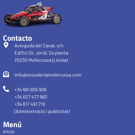
Contacto
Avinguda del Canal, s/n
Edifici St. Jordi, 2a planta
25230 Mollerussa (Lleida)
info@escuderiamollerussa.com
+34 661 605 906
+34 627 477 963
+34 617 491 719
(Administració i publicitat)
Menú
Inicio