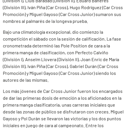
(División I), Lluís Baradad (División II), Eduard Bañeres
(División III), Iván Piña (Car Cross), Hugo Rodríguez (Car Cross
Promoción) y Miguel Gayoso (Car Cross Junior) sumaron sus
nombres al palmarés de la longeva prueba.
Bajo una climatología excepcional, dio comienzo la
competición el sábado con la sesión de calificación. La fase
cronometrada determinó las Pole Position de cara a la
primera manga de clasificación, con Perfecto Calviño
(División I), Anselm Llovera (División II), Joan Enric de María
(División III), Iván Piña (Car Cross), Gabriel Durán (Car Cross
Promoción) y Miguel Gayoso (Car Cross Junior) siendo los
autores de las mismas.
Los más jóvenes de Car Cross Junior fueron los encargados
de dar las primeras dosis de emoción a los aficionados en la
primera manga clasificatoria, unas carreras iniciales que
desde las zonas de público se disfrutaron con creces. Miguel
Gayoso y Pol Durán se llevaron las victorias y los dos puntos
iniciales en juego de cara al campeonato. Entre los