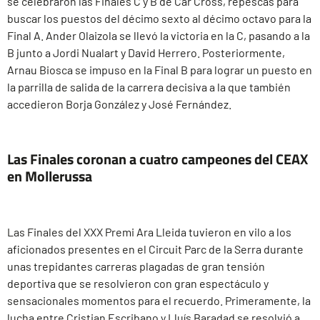
se celebraron las Finales C y B de Car Cross, repescas para
buscar los puestos del décimo sexto al décimo octavo para la
Final A. Ander Olaizola se llevó la victoria en la C, pasando a la
B junto a Jordi Nualart y David Herrero. Posteriormente,
Arnau Biosca se impuso en la Final B para lograr un puesto en
la parrilla de salida de la carrera decisiva a la que también
accedieron Borja González y José Fernández.
Las Finales coronan a cuatro campeones del CEAX
en Mollerussa
Las Finales del XXX Premi Ara Lleida tuvieron en vilo a los
aficionados presentes en el Circuit Parc de la Serra durante
unas trepidantes carreras plagadas de gran tensión
deportiva que se resolvieron con gran espectáculo y
sensacionales momentos para el recuerdo. Primeramente, la
lucha entre Cristian Escribano y Lluís Baradad se resolvió a