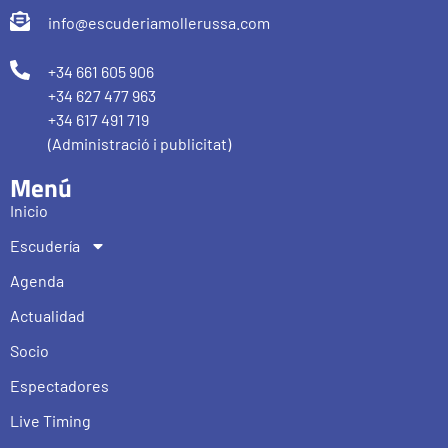
info@escuderiamollerussa.com
+34 661 605 906
+34 627 477 963
+34 617 491 719
(Administració i publicitat)
Menú
Inicio
Escudería
Agenda
Actualidad
Socio
Espectadores
Live Timing