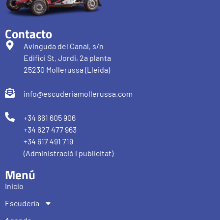
Contacto
Avinguda del Canal, s/n
Edifici St. Jordi, 2a planta
25230 Mollerussa (Lleida)
info@escuderiamollerussa.com
+34 661 605 906
+34 627 477 963
+34 617 491 719
(Administració i publicitat)
Menú
Inicio
Escudería