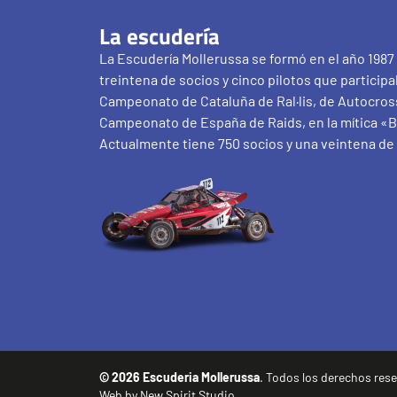
La escudería
La Escudería Mollerussa se formó en el año 1987
treintena de socios y cinco pilotos que participa
Campeonato de Cataluña de Ral·lis, de Autocross
Campeonato de España de Raids, en la mítica «B
Actualmente tiene 750 socios y una veintena de 
© 2026 Escuderia Mollerussa
. Todos los derechos res
Web by
New Spirit Studio