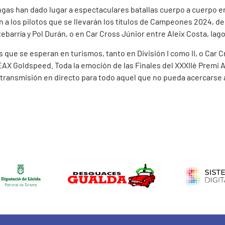
ngas han dado lugar a espectaculares batallas cuerpo a cuerpo en
rán a los pilotos que se llevarán los títulos de Campeones 2024, 
txebarría y Pol Durán, o en Car Cross Júnior entre Aleix Costa, Iag
las que se esperan en turismos, tanto en División I como II, o Car
X Goldspeed. Toda la emoción de las Finales del XXXIIè Premi Ara
etransmisión en directo para todo aquel que no pueda acercarse a