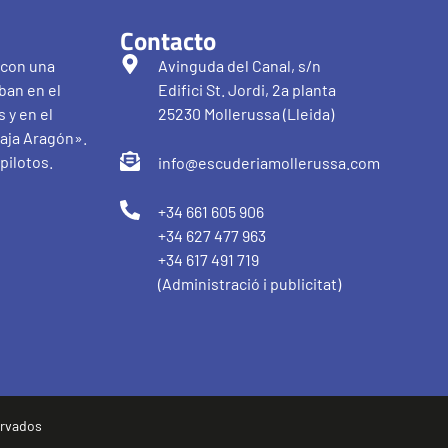
Contacto
 con una
Avinguda del Canal, s/n
ban en el
Edifici St. Jordi, 2a planta
 y en el
25230 Mollerussa (Lleida)
aja Aragón».
pilotos.
info@escuderiamollerussa.com
+34 661 605 906
+34 627 477 963
+34 617 491 719
(Administració i publicitat)
ervados