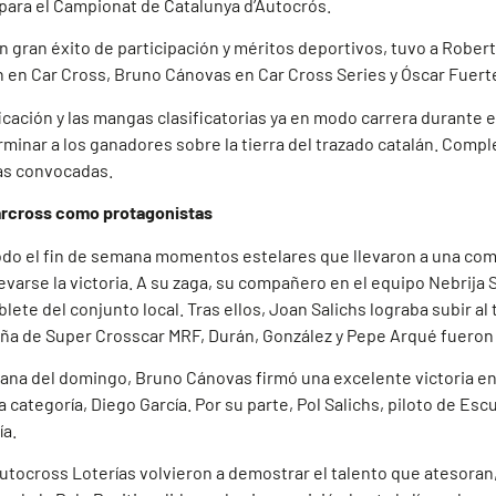
ara el Campionat de Catalunya d’Autocrós.
n gran éxito de participación y méritos deportivos, tuvo a Robert
urán en Car Cross, Bruno Cánovas en Car Cross Series y Óscar Fue
cación y las mangas clasificatorias ya en modo carrera durante el 
rminar a los ganadores sobre la tierra del trazado catalán. Compl
ías convocadas.
 carcross como protagonistas
todo el fin de semana momentos estelares que llevaron a una com
llevarse la victoria. A su zaga, su compañero en el equipo Nebrij
ete del conjunto local. Tras ellos, Joan Salichs lograba subir al
a de Super Crosscar MRF, Durán, González y Pepe Arqué fueron l
ñana del domingo, Bruno Cánovas firmó una excelente victoria en
ategoría, Diego García. Por su parte, Pol Salichs, piloto de Escud
ía.
ocross Loterías volvieron a demostrar el talento que atesoran, 