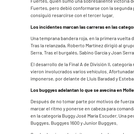
Fuertes, quien sumó una sobresaliente victoria des
Fuertes, pero debió conformarse con la segunda p
consiguió resarcirse con el tercer lugar.
Los incidentes marcan las carreras en las catego
Una temprana bandera roja, en la primera vuelta de
Tras la relanzada, Roberto Martínez dirigió al grup
Serra. Tras el burgalés, Sabino García y Joan Ser
El desarrollo de la Final A de División II, catego
vieron involucrados varios vehículos. Afortunadame
imponerse, por delante de Lluís Baradad y Esteb
Los buggyes adelantan lo que se avecina en Moll
Después de no tomar parte por motivos de fuerza
marcar el ritmo y ponerse en cabeza para comandar
en la categoría Buggy José María Escuder. Una p
Buggyes, Buggyes 1600 y Junior Buggyes.