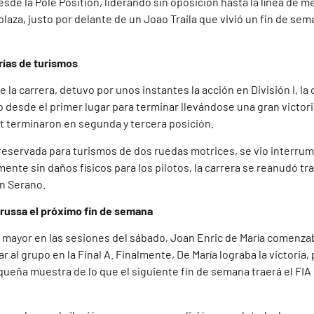
de la Pole Position, liderando sin oposición hasta la línea de me
laza, justo por delante de un Joao Traila que vivió un fin de s
rías de turismos
 la carrera, detuvo por unos instantes la acción en División I, l
o desde el primer lugar para terminar llevándose una gran victoria 
rat terminaron en segunda y tercera posición.
ría reservada para turismos de dos ruedas motrices, se vio interr
nte sin daños físicos para los pilotos, la carrera se reanudó tra
an Serano.
erussa el próximo fin de semana
 mayor en las sesiones del sábado, Joan Enric de María comenza
 al grupo en la Final A. Finalmente, De María lograba la victoria
equeña muestra de lo que el siguiente fin de semana traerá el F