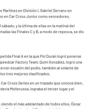
o Martínez en División I, Gabriel Serrano en
rtes en Car Cross Junior como vencedores.
sábado, y la última de ellas en la matinal del
etadas las Finales C y B, a modo de repesca, se dio
petida Final A en la que Pol Durán logró ponerse
a Speedcar Factory Team, Quim González, logró una
 tercer escalón del podio, también al volante de
os tres mejores clasificados.
 Car Cross Series en un trazado que conoce bien,
eria Mollerussa, lograba el tercer lugar y el
siendo el más adelantado de todos ellos, Óscar