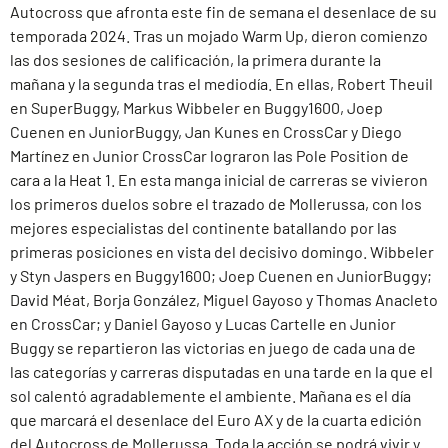
Autocross que afronta este fin de semana el desenlace de su
temporada 2024. Tras un mojado Warm Up, dieron comienzo
las dos sesiones de calificación, la primera durante la
mañana y la segunda tras el mediodía. En ellas, Robert Theuil
en SuperBuggy, Markus Wibbeler en Buggy1600, Joep
Cuenen en JuniorBuggy, Jan Kunes en CrossCar y Diego
Martínez en Junior CrossCar lograron las Pole Position de
cara a la Heat 1. En esta manga inicial de carreras se vivieron
los primeros duelos sobre el trazado de Mollerussa, con los
mejores especialistas del continente batallando por las
primeras posiciones en vista del decisivo domingo. Wibbeler
y Styn Jaspers en Buggy1600; Joep Cuenen en JuniorBuggy;
David Méat, Borja González, Miguel Gayoso y Thomas Anacleto
en CrossCar; y Daniel Gayoso y Lucas Cartelle en Junior
Buggy se repartieron las victorias en juego de cada una de
las categorías y carreras disputadas en una tarde en la que el
sol calentó agradablemente el ambiente. Mañana es el día
que marcará el desenlace del Euro AX y de la cuarta edición
del Autocross de Mollerussa. Toda la acción se podrá vivir y