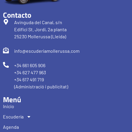
Contacto
Avinguda del Canal, s/n
Edifici St. Jordi, 2a planta
25230 Mollerussa (Lleida)
info@escuderiamollerussa.com
+34 661 605 906
+34 627 477 963
+34 617 491 719
(Administració i publicitat)
Menú
Inicio
Escudería
Agenda