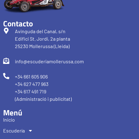
Contacto
Avinguda del Canal, s/n
Edifici St. Jordi, 2a planta
25230 Mollerussa (Lleida)
info@escuderiamollerussa.com
+34 661 605 906
+34 627 477 963
+34 617 491 719
(Administració i publicitat)
Menú
Inicio
Escudería