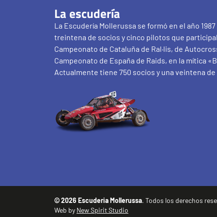
La escudería
La Escudería Mollerussa se formó en el año 1987
treintena de socios y cinco pilotos que participa
Campeonato de Cataluña de Ral·lis, de Autocross
Campeonato de España de Raids, en la mítica «B
Actualmente tiene 750 socios y una veintena de 
© 2026 Escuderia Mollerussa
. Todos los derechos res
Web by
New Spirit Studio