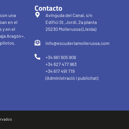
Contacto
 con una
Avinguda del Canal, s/n
ban en el
Edifici St. Jordi, 2a planta
 y en el
25230 Mollerussa (Lleida)
aja Aragón».
pilotos.
info@escuderiamollerussa.com
+34 661 605 906
+34 627 477 963
+34 617 491 719
(Administració i publicitat)
ervados